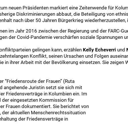
 zum neuen Präsidenten markiert eine Zeitenwende für Kolum
isherige Diskriminierungen abbaut, die Beteiligung von ethn
halt nach über 50 Jahren Bürgerkrieg wiederherzustellen, i
n im Jahr 2016 zwischen der Regierung und der FARC-Gueri
ngen der Covid-Pandemie verschärfen soziale Spannungen un
nfliktparteien gelingen kann, erzählen
Kelly Echeverri
und
N
zehntelangen Konflikt, seinen Ursachen und Folgen auseinan
e in ihrer Arbeit mit der Bevölkerung einsetzen. Sie zeigen W
r “Friedensroute der Frauen” (Ruta
nd angehende Juristin setzt sie sich mit
der Friedensverträge in Kolumbien ein. Im
d der eingesetzten Kommission für
er Frauen dokumentiert. Sie berichtet von
, der aktuellen Menschenrechtssituation
haltung der Friedensverträge in