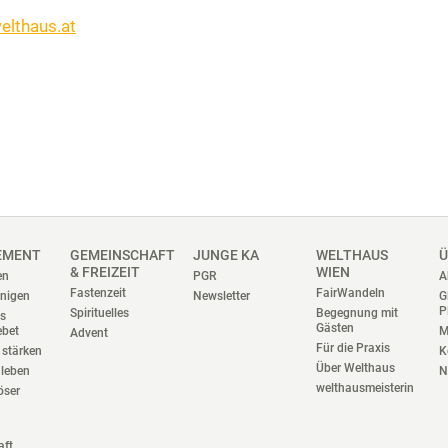
lthaus.at
EMENT
GEMEINSCHAFT
JUNGE KA
WELTHAUS
Ü
& FREIZEIT
WIEN
en
PGR
A
Fastenzeit
FairWandeln
nigen
Newsletter
G
P
Spirituelles
Begegnung mit
es
Gästen
ebet
M
Advent
Für die Praxis
stärken
K
Über Welthaus
 leben
N
welthausmeisterin
iöser
aft