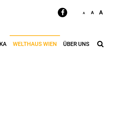
A
A
A
KA
WELTHAUS WIEN
ÜBER UNS