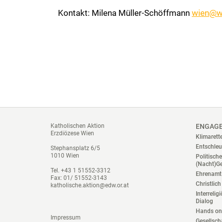
Kontakt: Milena Müller-Schöffmann
wien@we
Katholischen Aktion
ENGAG
Erzdiözese Wien
Klimarett
Entschleu
Stephansplatz 6/5
1010 Wien
Politisch
(Nacht)G
Tel. +43 1 51552-3312
Ehrenamt 
Fax: 01/ 51552-3143
Christlich
katholische.aktion@edw.or.at
Interrelig
Dialog
Hands on
Impressum
Gesellsch