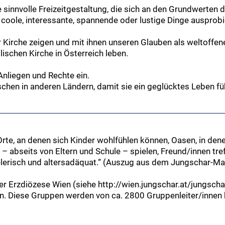
 sinnvolle Freizeitgestaltung, die sich an den Grundwerten 
 coole, interessante, spannende oder lustige Dinge ausprob
r Kirche zeigen und mit ihnen unseren Glauben als weltoffene,
ischen Kirche in Österreich leben.
 Anliegen und Rechte ein.
schen in anderen Ländern, damit sie ein geglücktes Leben f
te, an denen sich Kinder wohlfühlen können, Oasen, in denen
 – abseits von Eltern und Schule – spielen, Freund/innen tref
pielerisch und altersadäquat.“ (Auszug aus dem Jungschar-M
er Erzdiözese Wien (siehe http://wien.jungschar.at/jungschar
n. Diese Gruppen werden von ca. 2800 Gruppenleiter/innen b