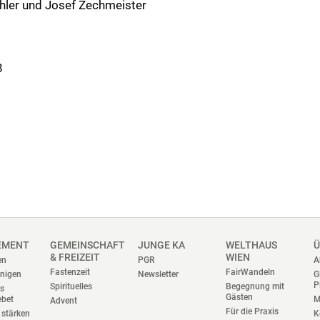
chler und Josef Zechmeister
8
EMENT
GEMEINSCHAFT
JUNGE KA
WELTHAUS
Ü
& FREIZEIT
WIEN
en
PGR
A
Fastenzeit
FairWandeln
nigen
Newsletter
G
P
Spirituelles
Begegnung mit
es
Gästen
ebet
M
Advent
Für die Praxis
stärken
K