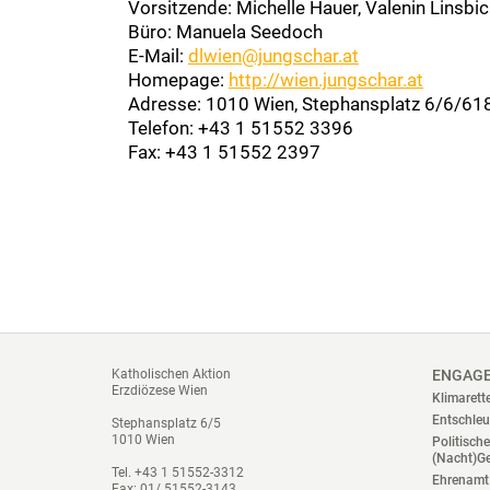
Vorsitzende: Michelle Hauer, Valenin Linsbi
Büro: Manuela Seedoch
E-Mail:
dlwien@jungschar.at
Homepage:
http://wien.jungschar.at
Adresse: 1010 Wien, Stephansplatz 6/6/61
Telefon: +43 1 51552 3396
Fax: +43 1 51552 2397
Katholischen Aktion
ENGAG
Erzdiözese Wien
Klimarett
Entschleu
Stephansplatz 6/5
1010 Wien
Politisch
(Nacht)G
Tel. +43 1 51552-3312
Ehrenamt 
Fax: 01/ 51552-3143