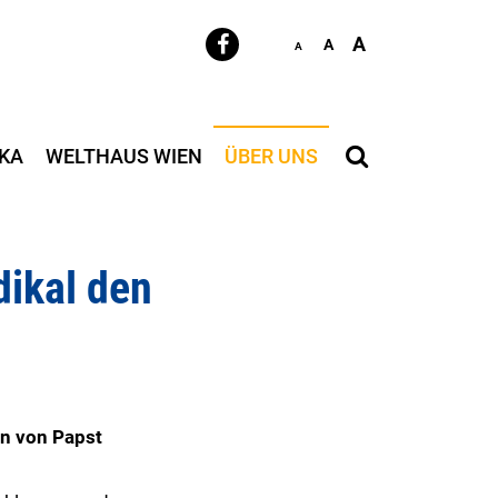
A
A
A
KA
WELTHAUS WIEN
ÜBER UNS
dikal den
en von Papst