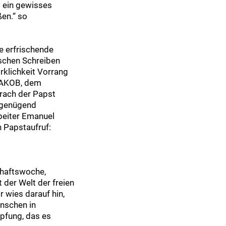
as ein gewisses
ßen.“ so
e erfrischende
ischen Schreiben
rklichkeit Vorrang
 JAKOB, dem
rach der Papst
r genügend
rbeiter Emanuel
n Papstaufruf:
chaftswoche,
 der Welt der freien
r wies darauf hin,
enschen in
pfung, das es