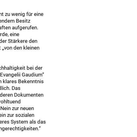
t zu wenig für eine
sendem Besitz
aften aufgerufen.
rde, eine
 der Stärkere den
 „von den kleinen
haltigkeit bei der
 „Evangelii Gaudium“
n klares Bekenntnis
lich. Das
 anderen Dokumenten
 wohltuend
 Nein zur neuen
in zur sozialen
seres System als das
ngerechtigkeiten.“