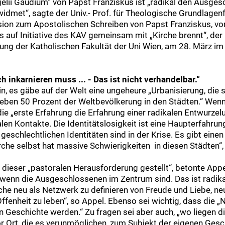
gelii Gaudium“ von Papst Franziskus ist „radikal den Ausge
widmet“, sagte der Univ.- Prof. für Theologische Grundlagen
ion zum Apostolischen Schreiben von Papst Franziskus, vo
s auf Initiative des KAV gemeinsam mit „Kirche brennt“, der
ung der Katholischen Fakultät der Uni Wien, am 28. März i
ch inkarnieren muss ... - Das ist nicht verhandelbar.“
n, es gäbe auf der Welt eine ungeheure „Urbanisierung, die 
 leben 50 Prozent der Weltbevölkerung in den Städten.“ Wenn 
e „erste Erfahrung die Erfahrung einer radikalen Entwurzelu
len Kontakte. Die Identitätslosigkeit ist eine Haupterfahrun
geschlechtlichen Identitäten sind in der Krise. Es gibt ein
rche selbst hat massive Schwierigkeiten in diesen Städten“, 
 dieser „pastoralen Herausforderung gestellt“, betonte Appel
wenn die Ausgeschlossenen im Zentrum sind. Das ist radik
che neu als Netzwerk zu definieren von Freude und Liebe, n
Offenheit zu leben“, so Appel. Ebenso sei wichtig, dass die
en Geschichte werden.“ Zu fragen sei aber auch, „wo liegen
r Ort, die es verunmöglichen, zum Subjekt der eigenen Gesc