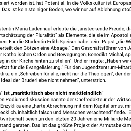
isiert worden ist, hat Potential. In die Volkskultur ist Europ
 Das ist kein steiniger Boden, wo wir nur auf Ablehnung sto
istentin Maria Ladenhauf erlebte die „ansteckende Freude, di
tschätzung der Pluralität“ als Elemente, die sie im Apostol
n. Für die Studentin Edith Speiser habe beim Papst „die Wi
r erteilt den Götzen eine Absage.“ Den Geschäftsführer von
r Katholischen Orden und Bewegungen, Benedikt Michal, sp
eg in der Kirche hintan zu stellen“. Und er fragte: „Haben wi
ivität für die Evangelisierung.“ Für den Jugendzentrum-Mita
lika ein „Schreiben für alle, nicht nur die Theologen“, der de
Ideal der Bruderliebe nicht nehmen“, unterstrich.
 ist „marktkritisch aber nicht marktfeindlich“
den Podiumsdiskussion nannte der Chefredakteur der Wirts
e Enzyklika eine „harte Abrechnung mit dem Kapitalismus, mit
recklich, inhaltlich falsch und Menschen verachtend“ finde. E
twirtschaft seien „in den letzten 20 Jahren eine Milliarde M
tand geraten. Das ist das größte Projekt der Armutsbekäm