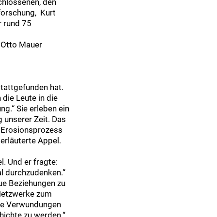
schlossenen, den
forschung, Kurt
r rund 75
m Otto Mauer
stattgefunden hat.
die Leute in die
ng.“ Sie erleben ein
g unserer Zeit. Das
en Erosionsprozess
erläuterte Appel.
. Und er fragte:
al durchzudenken.“
eue Beziehungen zu
 „Netzwerke zum
 die Verwundungen
hichte zu werden.“