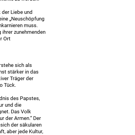
 der Liebe und
e eine „Neuschöpfung
inkarnieren muss.
ng ihrer zunehmenden
r Ort
stehe sich als
st stärker in das
iver Träger der
o Tück.
ndnis des Papstes,
ur und die
gnet. Das Volk
tur der Armen.“ Der
 sich der säkularen
t, aber jede Kultur,