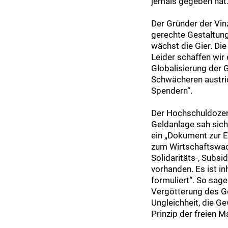
jemals gegeben hat.
Der Gründer der Vin
gerechte Gestaltung
wächst die Gier. Di
Leider schaffen wir
Globalisierung der G
Schwächeren austric
Spendern“.
Der Hochschuldozent
Geldanlage sah sich 
ein „Dokument zur E
zum Wirtschaftswach
Solidaritäts-, Subs
vorhanden. Es ist in
formuliert“. So sage
Vergötterung des Gel
Ungleichheit, die G
Prinzip der freien M