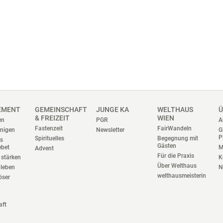
EMENT
GEMEINSCHAFT
JUNGE KA
WELTHAUS
Ü
& FREIZEIT
WIEN
en
PGR
A
Fastenzeit
FairWandeln
nigen
Newsletter
G
P
Spirituelles
Begegnung mit
es
Gästen
ebet
M
Advent
Für die Praxis
stärken
K
Über Welthaus
 leben
N
welthausmeisterin
iöser
aft
n