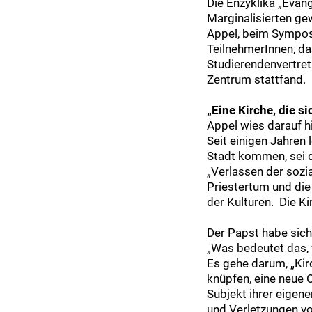
Die Enzyklika „Evan
Marginalisierten ge
Appel, beim Sympos
TeilnehmerInnen, da
Studierendenvertret
Zentrum stattfand.
„Eine Kirche, die si
Appel wies darauf hi
Seit einigen Jahren
Stadt kommen, sei di
„Verlassen der sozia
Priestertum und die 
der Kulturen. Die Ki
Der Papst habe sich
„Was bedeutet das, 
Es gehe darum, „Kir
knüpfen, eine neue 
Subjekt ihrer eigen
und Verletzungen vo