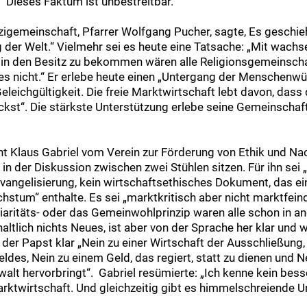
 Dieses Faktum ist unbestreitbar.“
zigemeinschaft, Pfarrer Wolfgang Pucher, sagte, Es geschieh
 der Welt.“ Vielmehr sei es heute eine Tatsache: „Mit wach
e in den Besitz zu bekommen wären alle Religionsgemeinsch
 es nicht.“ Er erlebe heute einen „Untergang der Menschenwü
eleichgültigkeit. Die freie Marktwirtschaft lebt davon, dass
kst“. Die stärkste Unterstützung erlebe seine Gemeinschaft
 Klaus Gabriel vom Verein zur Förderung von Ethik und Nach
in der Diskussion zwischen zwei Stühlen sitzen. Für ihn sei
vangelisierung, kein wirtschaftsethisches Dokument, das ei
stum“ enthalte. Es sei „marktkritisch aber nicht marktfeind
idiaritäts- oder das Gemeinwohlprinzip waren alle schon in
haltlich nichts Neues, ist aber von der Sprache her klar und
 der Papst klar „Nein zu einer Wirtschaft der Ausschließung,
des, Nein zu einem Geld, das regiert, statt zu dienen und Ne
ewalt hervorbringt“. Gabriel resümierte: „Ich kenne kein bes
arktwirtschaft. Und gleichzeitig gibt es himmelschreiende U