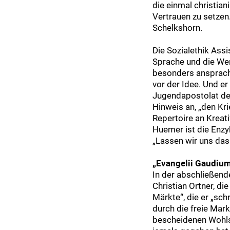
die einmal christian
Vertrauen zu setzen.
Schelkshorn.
Die Sozialethik Ass
Sprache und die Wer
besonders ansprache
vor der Idee. Und e
Jugendapostolat de
Hinweis an, „den Kri
Repertoire an Kreat
Huemer ist die Enzyk
„Lassen wir uns das 
„Evangelii Gaudium“
In der abschließen
Christian Ortner, di
Märkte“, die er „sch
durch die freie Mark
bescheidenen Wohls