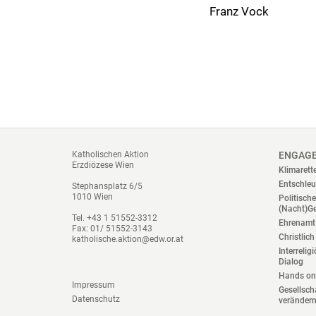
Franz Vock
Katholischen Aktion
ENGAG
Erzdiözese Wien
Klimarett
Entschleu
Stephansplatz 6/5
1010 Wien
Politisch
(Nacht)G
Tel. +43 1 51552-3312
Ehrenamt 
Fax: 01/ 51552-3143
Christlich
katholische.aktion@edw.or.at
Interrelig
Dialog
Hands on
Impressum
Gesellsch
Datenschutz
veränder