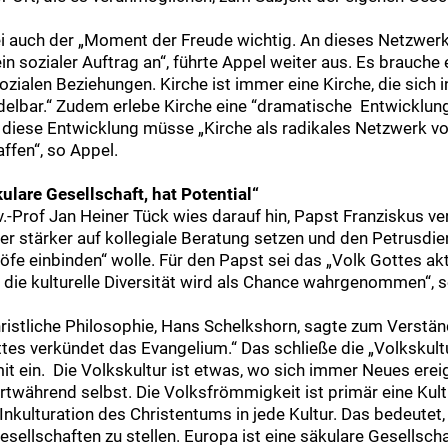
i auch der „Moment der Freude wichtig. An dieses Netzwerk
in sozialer Auftrag an“, führte Appel weiter aus. Es brauch
ozialen Beziehungen. Kirche ist immer eine Kirche, die sich 
ndelbar.“ Zudem erlebe Kirche eine “dramatische Entwicklu
f diese Entwicklung müsse „Kirche als radikales Netzwerk vo
fen“, so Appel.
kulare Gesellschaft, hat Potential“
.-Prof Jan Heiner Tück wies darauf hin, Papst Franziskus ver
er stärker auf kollegiale Beratung setzen und den Petrusdien
öfe einbinden“ wolle. Für den Papst sei das „Volk Gottes akt
 die kulturelle Diversität wird als Chance wahrgenommen“, s
Christliche Philosophie, Hans Schelkshorn, sagte zum Verstä
tes verkündet das Evangelium.“ Das schließe die „Volkskult
t ein. Die Volkskultur ist etwas, wo sich immer Neues erei
ortwährend selbst. Die Volksfrömmigkeit ist primär eine Kul
Inkulturation des Christentums in jede Kultur. Das bedeutet,
sellschaften zu stellen. Europa ist eine säkulare Gesellschaf