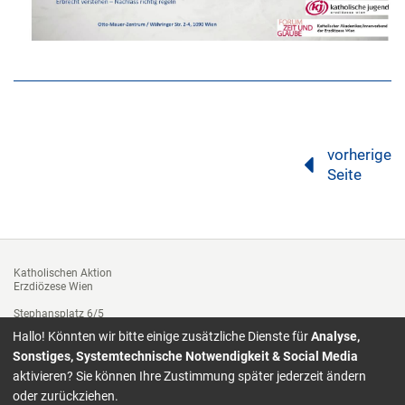
vorherige
Seite
Katholischen Aktion
Erzdiözese Wien
Stephansplatz 6/5
1010 Wien
Hallo! Könnten wir bitte einige zusätzliche Dienste für
Analyse,
Tel. +43 1 51552-3312
Sonstiges, Systemtechnische Notwendigkeit & Social Media
Fax: 01/ 51552-3143
aktivieren? Sie können Ihre Zustimmung später jederzeit ändern
katholische.aktion@edw.or.at
oder zurückziehen.