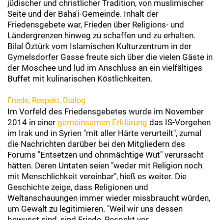
jüdischer und christlicher Tradition, von muslimischer
Seite und der Baha'i-Gemeinde. Inhalt der
Friedensgebete war, Frieden über Religions- und
Ländergrenzen hinweg zu schaffen und zu erhalten.
Bilal Öztürk vom Islamischen Kulturzentrum in der
Gymelsdorfer Gasse freute sich über die vielen Gäste in
der Moschee und lud im Anschluss an ein vielfältiges
Buffet mit kulinarischen Köstlichkeiten.
Friede, Respekt, Dialog
Im Vorfeld des Friedensgebetes wurde im November
2014 in einer
gemeinsamen Erklärung
das IS-Vorgehen
im Irak und in Syrien "mit aller Härte verurteilt", zumal
die Nachrichten darüber bei den Mitgliedern des
Forums "Entsetzen und ohnmächtige Wut" verursacht
hätten. Deren Untaten seien "weder mit Religion noch
mit Menschlichkeit vereinbar", hieß es weiter. Die
Geschichte zeige, dass Religionen und
Weltanschauungen immer wieder missbraucht würden,
um Gewalt zu legitimieren. "Weil wir uns dessen
bewusst sind, sind Friede, Respekt vor