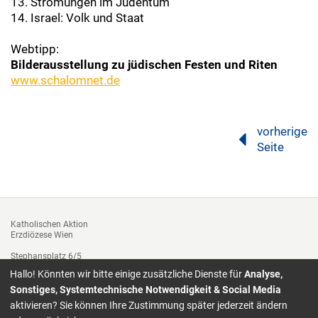
13. Strömungen im Judentum
14. Israel: Volk und Staat
Webtipp:
Bilderausstellung zu jüdischen Festen und Riten
www.schalomnet.de
vorherige
Seite
Katholischen Aktion
Erzdiözese Wien
Stephansplatz 6/5
1010 Wien
Hallo! Könnten wir bitte einige zusätzliche Dienste für
Analyse,
Tel. +43 1 51552-3312
Sonstiges, Systemtechnische Notwendigkeit & Social Media
Fax: 01/ 51552-3143
aktivieren? Sie können Ihre Zustimmung später jederzeit ändern
katholische.aktion@edw.or.at