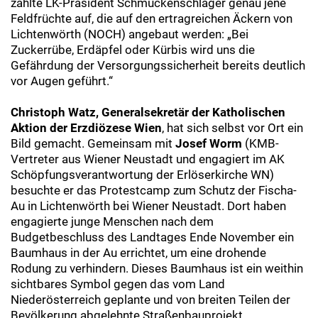
zählte LK-Präsident Schmuckenschlager genau jene
Feldfrüchte auf, die auf den ertragreichen Äckern von
Lichtenwörth (NOCH) angebaut werden: „Bei
Zuckerrübe, Erdäpfel oder Kürbis wird uns die
Gefährdung der Versorgungssicherheit bereits deutlich
vor Augen geführt.“
Christoph Watz, Generalsekretär der Katholischen
Aktion der Erzdiözese Wien
, hat sich selbst vor Ort ein
Bild gemacht. Gemeinsam mit
Josef Worm
(KMB-
Vertreter aus Wiener Neustadt und engagiert im AK
Schöpfungsverantwortung der Erlöserkirche WN)
besuchte er das Protestcamp zum Schutz der Fischa-
Au in Lichtenwörth bei Wiener Neustadt. Dort haben
engagierte junge Menschen nach dem
Budgetbeschluss des Landtages Ende November ein
Baumhaus in der Au errichtet, um eine drohende
Rodung zu verhindern. Dieses Baumhaus ist ein weithin
sichtbares Symbol gegen das vom Land
Niederösterreich geplante und von breiten Teilen der
Bevölkerung abgelehnte Straßenbauprojekt.