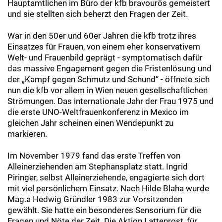
Hauptamtlichen im Büro der kfb bravourös gemeistert
und sie stellten sich beherzt den Fragen der Zeit.
War in den 50er und 60er Jahren die kfb trotz ihres
Einsatzes für Frauen, von einem eher konservativem
Welt- und Frauenbild geprägt - symptomatisch dafür
das massive Engagement gegen die Fristenlösung und
der „Kampf gegen Schmutz und Schund“ - öffnete sich
nun die kfb vor allem in Wien neuen gesellschaftlichen
Strömungen. Das internationale Jahr der Frau 1975 und
die erste UNO-Weltfrauenkonferenz in Mexico im
gleichen Jahr scheinen einen Wendepunkt zu
markieren.
Im November 1979 fand das erste Treffen von
Alleinerziehenden am Stephansplatz statt. Ingrid
Piringer, selbst Alleinerziehende, engagierte sich dort
mit viel persönlichem Einsatz. Nach Hilde Blaha wurde
Mag.a Hedwig Gründler 1983 zur Vorsitzenden
gewählt. Sie hatte ein besonderes Sensorium für die
Fragen und Nöte der Zeit. Die Aktion Lattenrost, für