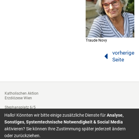
Traude Novy
vorherige
Seite
Katholischen Aktion
Erzdiözese Wien
Stephansplatz 6/5
1010 Wien
Hallo! Könnten wir bitte einige zusätzliche Dienste für
Analyse,
Tel. +43 1 51552-3312
Sonstiges, Systemtechnische Notwendigkeit & Social Media
Fax: 01/ 51552-3143
aktivieren? Sie können Ihre Zustimmung später jederzeit ändern
katholische.aktion@edw.or.at
oder zurückziehen.