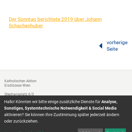
Der Sonntag berichtete 2019 über Johann
Schachenhuber
vorherige
Seite
Katholischen Aktion
Erzdiözese Wien
Stephansplatz 6/5
1010 Wien
Hallo! Könnten wir bitte einige zusätzliche Dienste für
Analyse,
Tel. +43 1 51552-3312
Sonstiges, Systemtechnische Notwendigkeit & Social Media
Fax: 01/ 51552-3143
aktivieren? Sie können Ihre Zustimmung später jederzeit ändern
katholische.aktion@edw.or.at
oder zurückziehen.